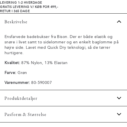
LEVERING 1-2 HVERDAGE
GRATIS LEVERING V/ KØB FOR 499,-
RETUR I 365 DAGE
Beskrivelse
Ensfarvede badebukser fra Bison. Der er både elastik og
snøre i livet samt to sidelommer og en enkelt baglomme på
højre side. Lavet med Quick Dry teknologi, så de tørrer
hurtigere.
Kvalitet:
87% Nylon, 13% Elastan
Farve:
Grøn
Varenummer:
80-590007
Produktdetaljer
Quick Dry teknologi.
Pasform & Størrelse
Certificeret med OEKO-TEX® STANDARD 100.