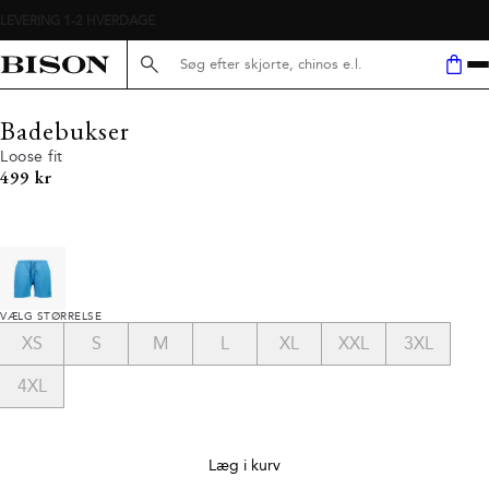
Søg her...
Badebukser
Loose fit
I alt (inkl. rabat)
499 kr
VÆLG STØRRELSE
XS
S
M
L
XL
XXL
3XL
4XL
Læg i kurv