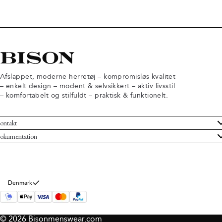
Afslappet, moderne herretøj – kompromisløs kvalitet
– enkelt design – modent & selvsikkert – aktiv livsstil
– komfortabelt og stilfuldt – praktisk & funktionelt.
ontakt
undeservice
okumentation
ndelsbetingelser
turneringer
rsondatapolitik
rtryd køb
okie information
m Bison
Denmark
© 2026 Bisonmenswear.com