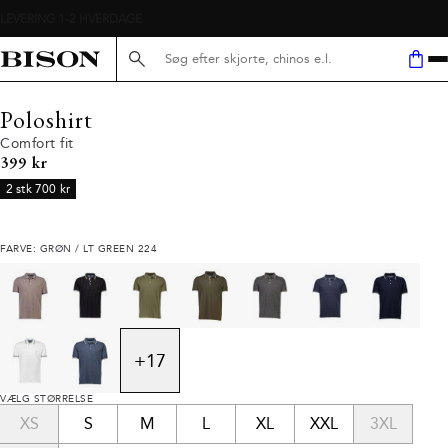
Søg her...
Poloshirt
Comfort fit
I alt (inkl. rabat)
399 kr
2 stk 700 kr
FARVE: GRØN / LT GREEN 224
+
17
VÆLG STØRRELSE
XS
S
M
L
XL
XXL
3XL