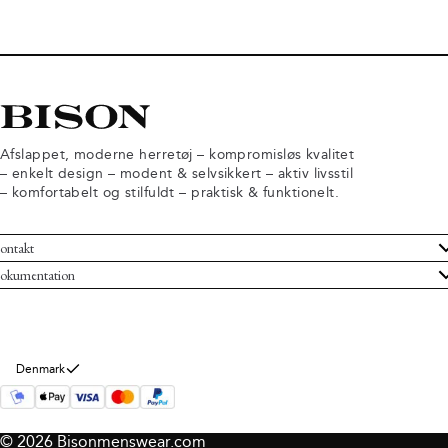
Afslappet, moderne herretøj – kompromisløs kvalitet
– enkelt design – modent & selvsikkert – aktiv livsstil
– komfortabelt og stilfuldt – praktisk & funktionelt.
ontakt
undeservice
okumentation
ndelsbetingelser
turneringer
rsondatapolitik
rtryd køb
okie information
m Bison
Denmark
© 2026 Bisonmenswear.com