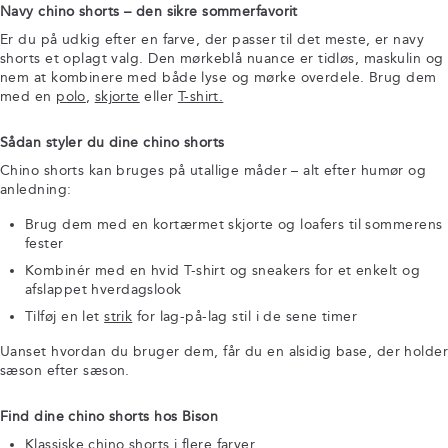
Navy chino shorts – den sikre sommerfavorit
Er du på udkig efter en farve, der passer til det meste, er navy
shorts et oplagt valg. Den mørkeblå nuance er tidløs, maskulin og
nem at kombinere med både lyse og mørke overdele. Brug dem
med en
polo
,
skjorte
eller
T-shirt.
Sådan styler du dine chino shorts
Chino shorts kan bruges på utallige måder – alt efter humør og
anledning:
Brug dem med en kortærmet skjorte og loafers til sommerens
fester
Kombinér med en hvid T-shirt og sneakers for et enkelt og
afslappet hverdagslook
Tilføj en let
strik
for lag-på-lag stil i de sene timer
Uanset hvordan du bruger dem, får du en alsidig base, der holder
sæson efter sæson.
Find dine chino shorts hos Bison
Klassiske chino shorts i flere farver