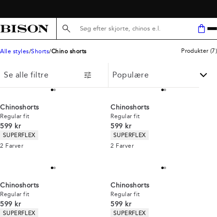
GRATIS LEVERING V/ KØB FOR 499,-
Søg her...
Produkter
(
7
)
Alle styles
Shorts
Chino shorts
Se alle filtre
Chinoshorts
Chinoshorts
Regular fit
Regular fit
I alt (inkl. rabat)
I alt (inkl. rabat)
599 kr
599 kr
Produkt egenskaber
Produkt egenskaber
SUPERFLEX
SUPERFLEX
2
Farver
2
Farver
Chinoshorts
Chinoshorts
Regular fit
Regular fit
I alt (inkl. rabat)
I alt (inkl. rabat)
599 kr
599 kr
Produkt egenskaber
Produkt egenskaber
SUPERFLEX
SUPERFLEX