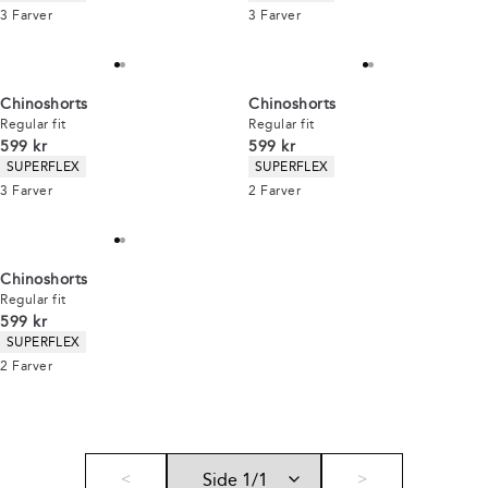
3
Farver
3
Farver
Chinoshorts
Chinoshorts
Regular fit
Regular fit
I alt (inkl. rabat)
I alt (inkl. rabat)
599 kr
599 kr
Produkt egenskaber
Produkt egenskaber
SUPERFLEX
SUPERFLEX
3
Farver
2
Farver
Chinoshorts
Regular fit
I alt (inkl. rabat)
599 kr
Produkt egenskaber
SUPERFLEX
2
Farver