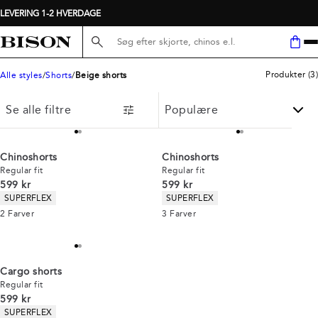
LEVERING 1-2 HVERDAGE
Søg her...
Produkter
(
3
)
Alle styles
Shorts
Beige shorts
Se alle filtre
Chinoshorts
Chinoshorts
Regular fit
Regular fit
I alt (inkl. rabat)
I alt (inkl. rabat)
599 kr
599 kr
Produkt egenskaber
Produkt egenskaber
SUPERFLEX
SUPERFLEX
2
Farver
3
Farver
Cargo shorts
Regular fit
I alt (inkl. rabat)
599 kr
Produkt egenskaber
SUPERFLEX