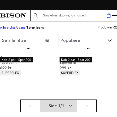
GRATIS LEVERING V/ KØB FOR 499,-
Søg her...
Produkter
(
2
)
Alle styles
Jeans
Sorte jeans
Se alle filtre
Jeans
Jeans
Køb 2 par - Spar 200
Køb 2 par - Spar 200
Tapered fit
Tapered fit
I alt (inkl. rabat)
I alt (inkl. rabat)
699 kr
999 kr
Produkt egenskaber
Produkt egenskaber
SUPERFLEX
SUPERFLEX