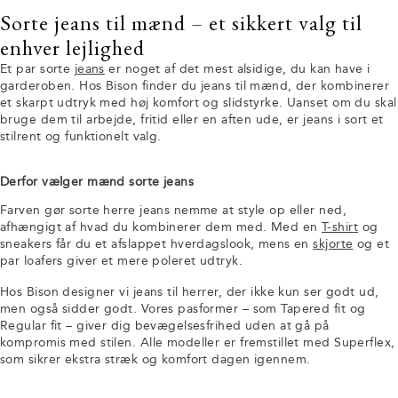
Sorte jeans til mænd – et sikkert valg til
enhver lejlighed
Et par sorte
jeans
er noget af det mest alsidige, du kan have i
garderoben. Hos Bison finder du jeans til mænd, der kombinerer
et skarpt udtryk med høj komfort og slidstyrke. Uanset om du skal
bruge dem til arbejde, fritid eller en aften ude, er jeans i sort et
stilrent og funktionelt valg.
Derfor vælger mænd sorte jeans
Farven gør sorte herre jeans nemme at style op eller ned,
afhængigt af hvad du kombinerer dem med. Med en
T-shirt
og
sneakers får du et afslappet hverdagslook, mens en
skjorte
og et
par loafers giver et mere poleret udtryk.
Hos Bison designer vi jeans til herrer, der ikke kun ser godt ud,
men også sidder godt. Vores pasformer – som Tapered fit og
Regular fit – giver dig bevægelsesfrihed uden at gå på
kompromis med stilen. Alle modeller er fremstillet med Superflex,
som sikrer ekstra stræk og komfort dagen igennem.