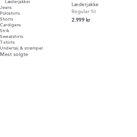
Læderjakker
Læderjakke
Jeans
Regular fit
Poloshirts
Shorts
I alt (inkl. rabat)
2.999 kr
Cardigans
Strik
Sweatshirts
T-shirts
Undertøj & strømper
Mest solgte