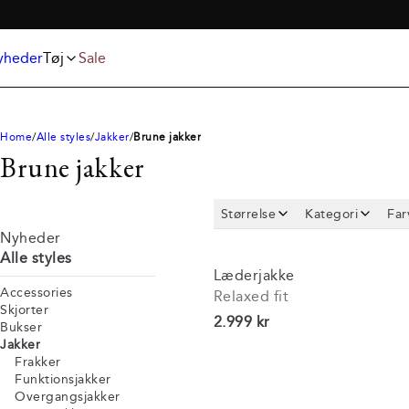
Jeans
T-shirts
Superflex 5-pocket 
Jakker
Undertøj og strømper
Poloshirts
Accessories
yheder
Tøj
Sale
Shorts
Home
Alle styles
Jakker
Brune jakker
Brune jakker
Størrelse
Kategori
Far
Nyheder
Alle styles
Læderjakke
Accessories
Relaxed fit
Skjorter
I alt (inkl. rabat)
2.999 kr
Bukser
Jakker
Frakker
Funktionsjakker
Overgangsjakker