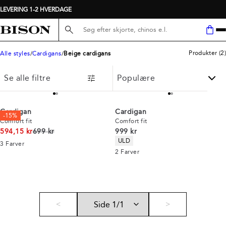
LEVERING 1-2 HVERDAGE
Søg her...
Produkter
(
2
)
Alle styles
Cardigans
Beige cardigans
Se alle filtre
Cardigan
Cardigan
-15%
Comfort fit
Comfort fit
I alt (uden rabat)
I alt (inkl. rabat)
594,15 kr
699 kr
999 kr
Produkt egenskaber
ULD
3
Farver
2
Farver