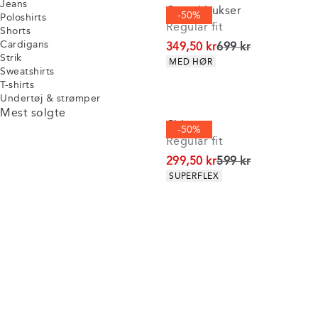
Jeans
Casual bukser
-50%
Poloshirts
Regular fit
Shorts
Cardigans
I alt (uden rabat)
349,50 kr
699 kr
Strik
Produkt egenskaber
MED HØR
Sweatshirts
T-shirts
Undertøj & strømper
Mest solgte
Chinos
-50%
Regular fit
I alt (uden rabat)
299,50 kr
599 kr
Produkt egenskaber
SUPERFLEX