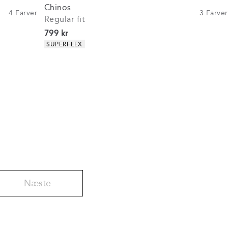
Chinos
4
Farver
3
Farver
Regular fit
I alt (inkl. rabat)
799 kr
Produkt egenskaber
SUPERFLEX
Næste