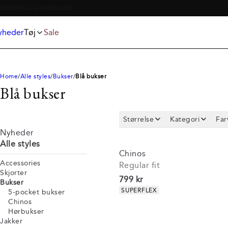
Jeans
T-shirts
Superflex 5-pocket 
Jakker
Undertøj og strømper
Poloshirts
Accessories
yheder
Tøj
Sale
Shorts
Home
Alle styles
Bukser
Blå bukser
Blå bukser
Størrelse
Kategori
Far
Nyheder
Alle styles
Chinos
Accessories
Regular fit
Skjorter
I alt (inkl. rabat)
799 kr
Bukser
Produkt egenskaber
SUPERFLEX
5-pocket bukser
Chinos
Hørbukser
Jakker