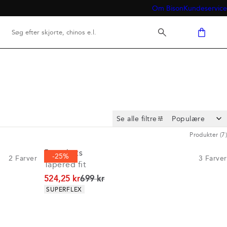
Om Bison
Kundeservice
Se alle filtre
Produkter
(
7
)
5-pockets
-25%
2
Farver
3
Farver
Tapered fit
I alt (uden rabat)
524,25 kr
699 kr
Produkt egenskaber
SUPERFLEX