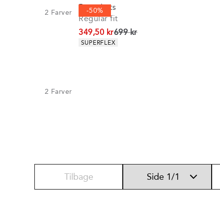
5-pockets
-50%
2
Farver
Regular fit
I alt (uden rabat)
349,50 kr
699 kr
Produkt egenskaber
SUPERFLEX
2
Farver
Tilbage