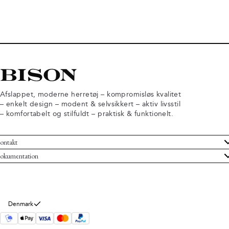
Afslappet, moderne herretøj – kompromisløs kvalitet
– enkelt design – modent & selvsikkert – aktiv livsstil
– komfortabelt og stilfuldt – praktisk & funktionelt.
ontakt
undeservice
okumentation
ndelsbetingelser
turneringer
rsondatapolitik
rtryd køb
okie information
m Bison
Denmark