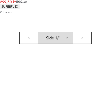
I alt (uden rabat)
299,50 kr
599 kr
Produkt egenskaber
SUPERFLEX
2
Farver