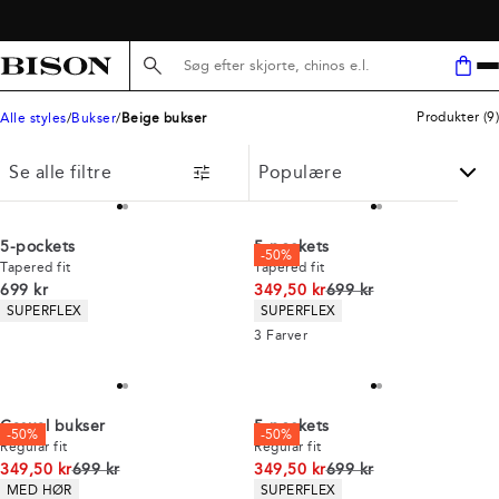
Søg her...
Produkter
(
9
)
Alle styles
Bukser
Beige bukser
Se alle filtre
5-pockets
5-pockets
-50%
Tapered fit
Tapered fit
I alt (inkl. rabat)
I alt (uden rabat)
699 kr
349,50 kr
699 kr
Produkt egenskaber
Produkt egenskaber
SUPERFLEX
SUPERFLEX
3
Farver
Casual bukser
5-pockets
-50%
-50%
Regular fit
Regular fit
I alt (uden rabat)
I alt (uden rabat)
349,50 kr
699 kr
349,50 kr
699 kr
Produkt egenskaber
Produkt egenskaber
MED HØR
SUPERFLEX