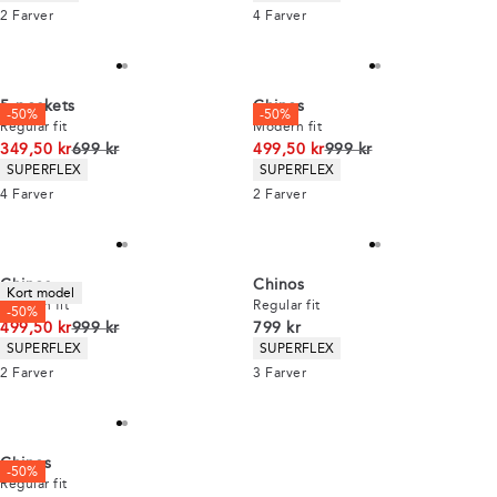
2
Farver
4
Farver
5-pockets
Chinos
-50%
-50%
Regular fit
Modern fit
I alt (uden rabat)
I alt (uden rabat)
349,50 kr
699 kr
499,50 kr
999 kr
Produkt egenskaber
Produkt egenskaber
SUPERFLEX
SUPERFLEX
4
Farver
2
Farver
Chinos
Chinos
Kort model
Modern fit
Regular fit
-50%
I alt (uden rabat)
I alt (inkl. rabat)
499,50 kr
999 kr
799 kr
Produkt egenskaber
Produkt egenskaber
SUPERFLEX
SUPERFLEX
2
Farver
3
Farver
Chinos
-50%
Regular fit