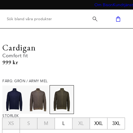
Om Bison
Kundtjänst
Cardigan
Comfort fit
Nuvarande pris
999 kr
FÄRG: GRÖN / ARMY MEL
STORLEK
XS
S
M
L
XL
XXL
3XL